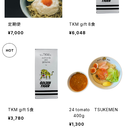
定期便
TKM gift 8食
¥7,000
¥6,048
TKM gift 5食
24 tomato TSUKEMEN
400g
¥3,780
¥1,300