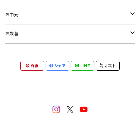
つけめん
Tシャツ
お中元
ロングTシャツ
ギフト
お歳暮
プレゼント
ギフト
保存
シェア
LINE
ポスト
夏ギフト
プレゼント
手土産